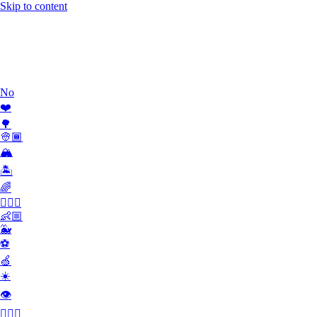
Skip to content
Work
What we do
Team
Contact
No
❤️
🌳
👳🏾
🏔
🏝
🌈
🏄🏾‍♀️
👶🏼
🐳
⚽️
🍏
☀️
👁
👮🏻‍♂️