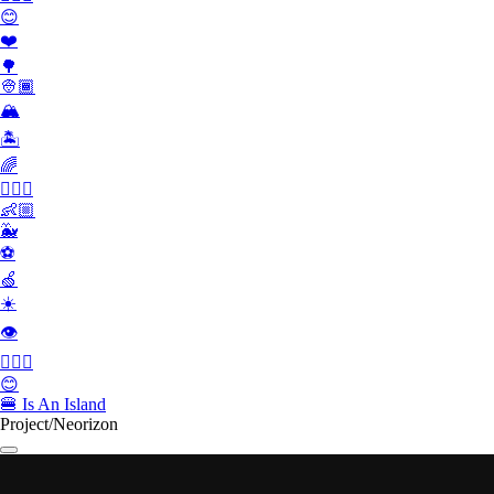
😊
❤️
🌳
👳🏾
🏔
🏝
🌈
🏄🏾‍♀️
👶🏼
🐳
⚽️
🍏
☀️
👁
👮🏻‍♂️
😊
🍔
Is An Island
Project/Neorizon